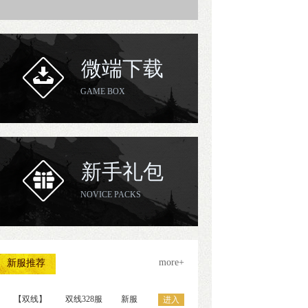
微端下载
GAME BOX
新手礼包
NOVICE PACKS
more+
新服推荐
【双线】
双线328服
新服
进入