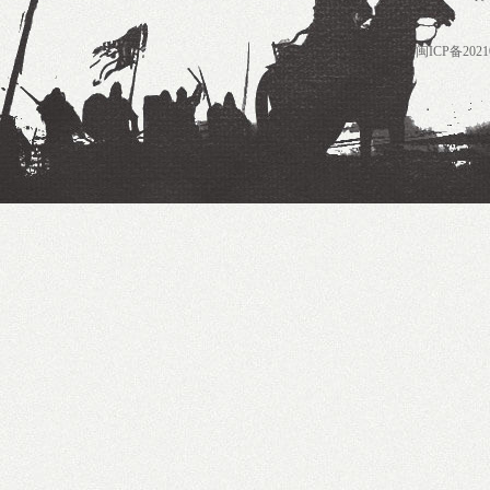
闽ICP备2021