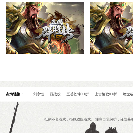
一零游戏
魔影狂刀
梦回江湖
龙域世界
一剑永恒
友情链接：
一剑永恒
源战役
五岳乾坤0.1折
上古情歌0.1折
绝世
抵制不良游戏，拒绝盗版游戏。 注意自我保护，谨防受